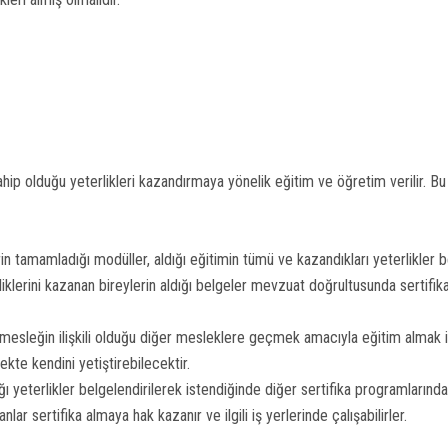
hip olduğu yeterlikleri kazandırmaya yönelik eğitim ve öğretim verilir. B
 tamamladığı modüller, aldığı eğitimin tümü ve kazandıkları yeterlikler bel
lerini kazanan bireylerin aldığı belgeler mevzuat doğrultusunda sertifika
sleğin ilişkili olduğu diğer mesleklere geçmek amacıyla eğitim almak ist
kte kendini yetiştirebilecektir.
 yeterlikler belgelendirilerek istendiğinde diğer sertifika programlarında 
lar sertifika almaya hak kazanır ve ilgili iş yerlerinde çalışabilirler.