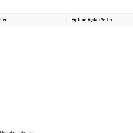
ller
Eğitime Açılan Yerler
leri almış olmalıdır.