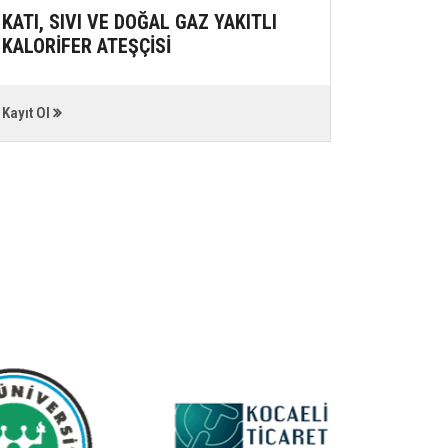
KATI, SIVI VE DOĞAL GAZ YAKITLI
GIDA Ü
KALORİFER ATEŞÇİSİ
YERLER
ÇALIŞAN
EĞİTİMİ
Kayıt Ol
Kayıt Ol