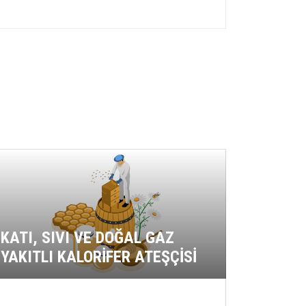
GIDA 
YERLE
KATI, SIVI VE DOĞAL GAZ
ÇALIŞA
YAKITLI KALORİFER ATEŞÇİSİ
HİJYEN