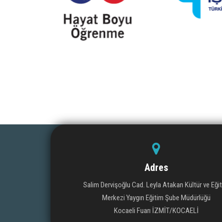
Adres
Salim Dervişoğlu Cad. Leyla Atakan Kültür ve Eği
Merkezi Yaygın Eğitim Şube Müdürlüğü
Kocaeli Fuarı İZMİT/KOCAELİ