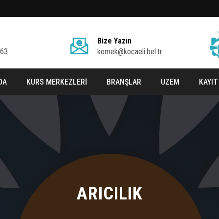
Bize Yazın
 63
komek@kocaeli.bel.tr
DA
KURS MERKEZLERİ
BRANŞLAR
UZEM
KAYIT
ARICILIK