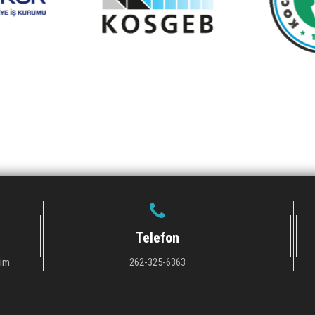
Telefon
tim
262-325-6363