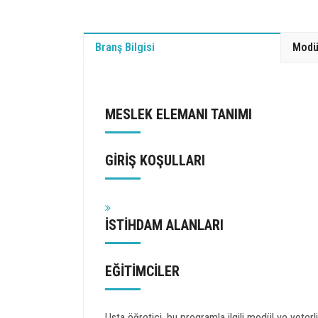
Branş Bilgisi
Modü
MESLEK ELEMANI TANIMI
GİRİŞ KOŞULLARI
İSTİHDAM ALANLARI
EĞİTİMCİLER
Usta öğretici, bu programla ilgili modül ve yeterlik