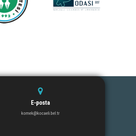
E-posta
komek@kocaeli.bel.tr