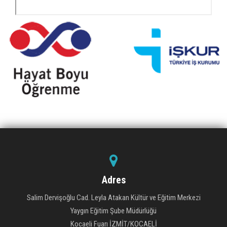
Adres
Salim Dervişoğlu Cad. Leyla Atakan Kültür ve Eğitim Merkezi
Yaygın Eğitim Şube Müdürlüğü
Kocaeli Fuarı İZMİT/KOCAELİ