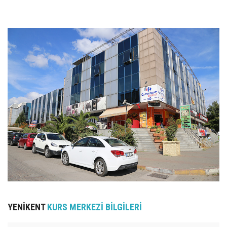
UZEM
KAYIT OL /GIRIŞ YAP
İLETİŞİM
SSS
YENİKENT
KURS MERKEZİ BİLGİLERİ