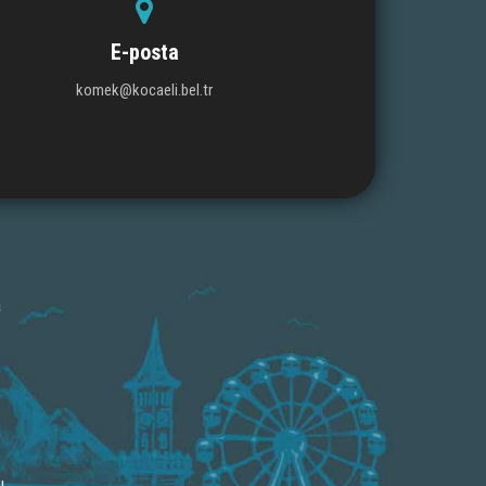
E-posta
komek@kocaeli.bel.tr
a
u