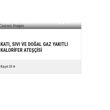
GIDA 
YERLE
KATI, SIVI VE DOĞAL GAZ
ÇALIŞA
YAKITLI KALORİFER ATEŞÇİSİ
HİJYEN
KATI, SIVI VE DOĞAL GAZ YAKITLI
GIDA Ü
KALORİFER ATEŞÇİSİ
YERLER
ÇALIŞAN
EĞİTİMİ
Kayıt Ol
Kayıt Ol