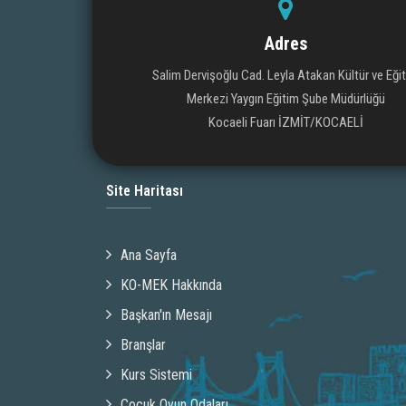
Adres
Salim Dervişoğlu Cad. Leyla Atakan Kültür ve Eği
Merkezi Yaygın Eğitim Şube Müdürlüğü
Kocaeli Fuarı İZMİT/KOCAELİ
Site Haritası
Ana Sayfa
KO-MEK Hakkında
Başkan'ın Mesajı
Branşlar
Kurs Sistemi
Çocuk Oyun Odaları