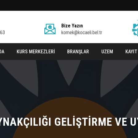
Bize Yazın
 63
komek@kocaeli.bel.tr
DA
KURS MERKEZLERİ
BRANŞLAR
UZEM
KAYIT
YNAKÇILIĞI GELİŞTİRME VE U