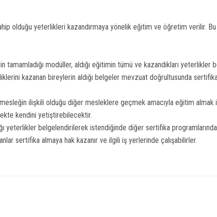
hip olduğu yeterlikleri kazandırmaya yönelik eğitim ve öğretim verilir. B
 tamamladığı modüller, aldığı eğitimin tümü ve kazandıkları yeterlikler bel
lerini kazanan bireylerin aldığı belgeler mevzuat doğrultusunda sertifika
sleğin ilişkili olduğu diğer mesleklere geçmek amacıyla eğitim almak ist
kte kendini yetiştirebilecektir.
 yeterlikler belgelendirilerek istendiğinde diğer sertifika programlarında 
lar sertifika almaya hak kazanır ve ilgili iş yerlerinde çalışabilirler.