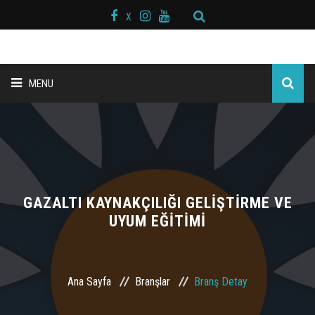
X
MENU
ANA SAYFA
BAŞKAN MESAJI
HAKKIMIZDA
GAZALTI KAYNAKÇILIĞI GELİŞTİRME VE
UYUM EĞİTİMİ
KURS MERKEZLERİ
BRANŞLAR
Ana Sayfa
Branşlar
Branş Detay