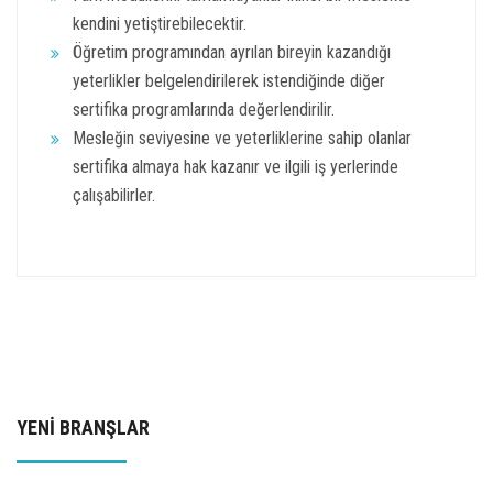
kendini yetiştirebilecektir.
Öğretim programından ayrılan bireyin kazandığı
yeterlikler belgelendirilerek istendiğinde diğer
sertifika programlarında değerlendirilir.
Mesleğin seviyesine ve yeterliklerine sahip olanlar
sertifika almaya hak kazanır ve ilgili iş yerlerinde
çalışabilirler.
YENİ BRANŞLAR
BİLGİSAYAR DESTEKLİ BASKI
TASARIMI GELİŞTİRME VE UYUM