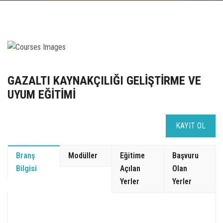
UZEM
KAYIT OL /GIRIŞ YAP
İLETİŞİM
GAZALTI KAYNAKÇILIĞI GELİŞTİRME VE
SSS
UYUM EĞİTİMİ
KAYIT OL
Branş
Modüller
Eğitime
Başvuru
Bilgisi
Açılan
Olan
Yerler
Yerler