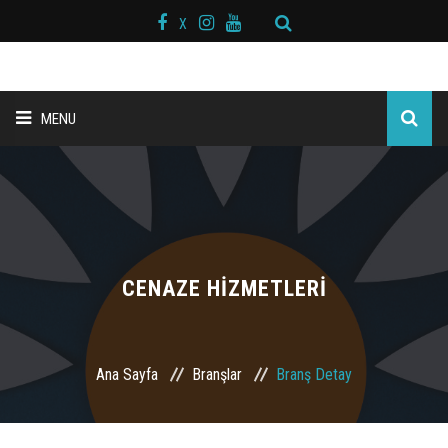
X
MENU
ANA SAYFA
BAŞKAN MESAJI
HAKKIMIZDA
CENAZE HİZMETLERİ
KURS MERKEZLERİ
Ana Sayfa
Branşlar
Branş Detay
BRANŞLAR