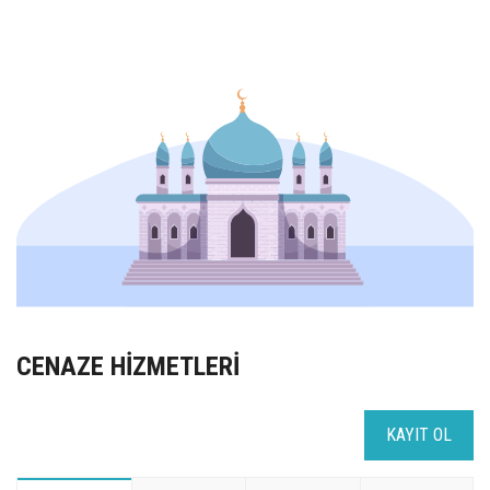
UZEM
KAYIT OL /GIRIŞ YAP
İLETİŞİM
SSS
CENAZE HİZMETLERİ
KAYIT OL