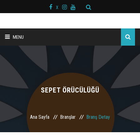
X
MENU
ANA SAYFA
BAŞKAN MESAJI
HAKKIMIZDA
SEPET ÖRÜCÜLÜĞÜ
KURS MERKEZLERİ
Ana Sayfa
Branşlar
Branş Detay
BRANŞLAR