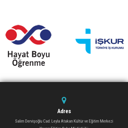
Adres
Salim Dervişoğlu Cad. Leyla Atakan Kültür ve Eğitim Merkezi