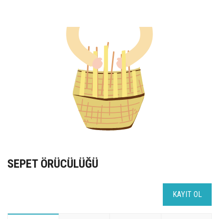
UZEM
KAYIT OL /GIRIŞ YAP
İLETİŞİM
SSS
SEPET ÖRÜCÜLÜĞÜ
KAYIT OL