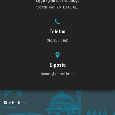
Yaygın Eğitim Şube Müdürlüğü
Kocaeli Fuarı İZMİT/KOCAELİ
Telefon
262-325-6363
E-posta
komek@kocaeli.bel.tr
Site Haritası