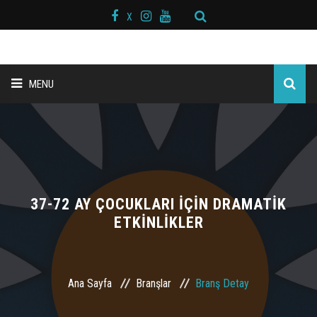
X
MENU
ANA SAYFA
BAŞKAN MESAJI
HAKKIMIZDA
37-72 AY ÇOCUKLARI İÇİN DRAMATİK
ETKİNLİKLER
KURS MERKEZLERİ
BRANŞLAR
Ana Sayfa
Branşlar
Branş Detay