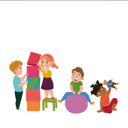
UZEM
KAYIT OL /GIRIŞ YAP
İLETİŞİM
SSS