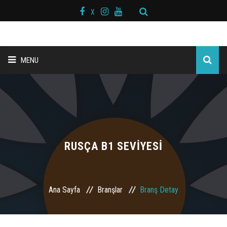
X
MENU
ANA SAYFA
BAŞKAN MESAJI
HAKKIMIZDA
RUSÇA B1 SEVİYESİ
KURS MERKEZLERİ
Ana Sayfa
Branşlar
Branş Detay
BRANŞLAR