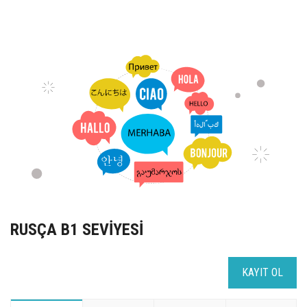
UZEM
KAYIT OL /GIRIŞ YAP
İLETİŞİM
SSS
RUSÇA B1 SEVİYESİ
KAYIT OL