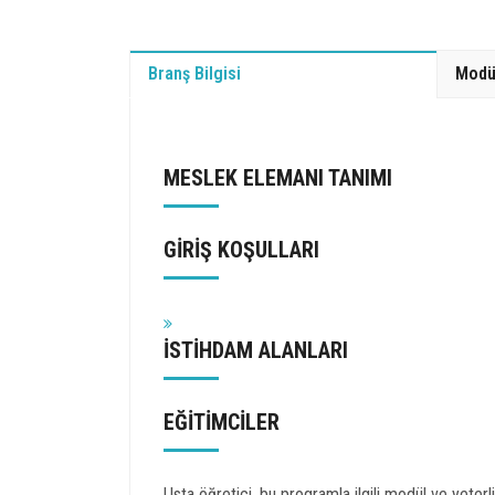
Branş Bilgisi
Modü
MESLEK ELEMANI TANIMI
GİRİŞ KOŞULLARI
İSTİHDAM ALANLARI
EĞİTİMCİLER
Usta öğretici, bu programla ilgili modül ve yeterlik