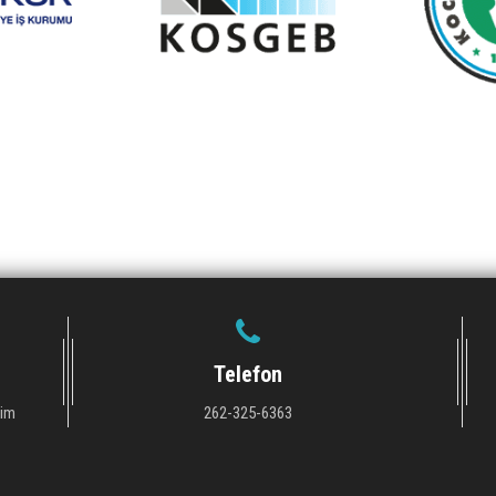
Telefon
tim
262-325-6363