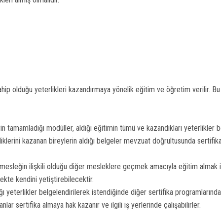
hip olduğu yeterlikleri kazandırmaya yönelik eğitim ve öğretim verilir. B
 tamamladığı modüller, aldığı eğitimin tümü ve kazandıkları yeterlikler bel
lerini kazanan bireylerin aldığı belgeler mevzuat doğrultusunda sertifika
sleğin ilişkili olduğu diğer mesleklere geçmek amacıyla eğitim almak ist
kte kendini yetiştirebilecektir.
 yeterlikler belgelendirilerek istendiğinde diğer sertifika programlarında 
lar sertifika almaya hak kazanır ve ilgili iş yerlerinde çalışabilirler.