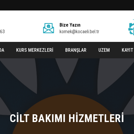
Bize Yazın
 63
komek@kocaeli.bel.tr
DA
KURS MERKEZLERİ
BRANŞLAR
UZEM
KAYIT
CİLT BAKIMI HİZMETLERİ