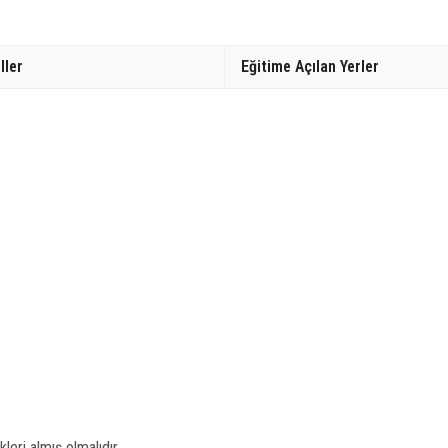
ller
Eğitime Açılan Yerler
leri almış olmalıdır.