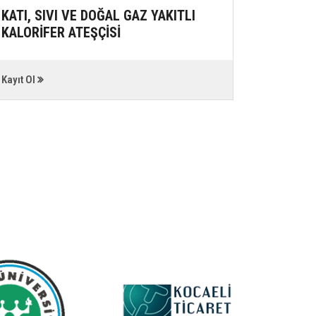
KATI, SIVI VE DOĞAL GAZ YAKITLI
GIDA Ü
KALORİFER ATEŞÇİSİ
YERLER
ÇALIŞAN
EĞİTİMİ
Kayıt Ol
Kayıt Ol