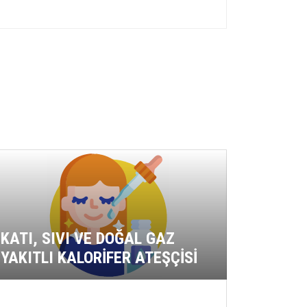
GIDA 
YERLE
KATI, SIVI VE DOĞAL GAZ
ÇALIŞA
YAKITLI KALORİFER ATEŞÇİSİ
HİJYEN