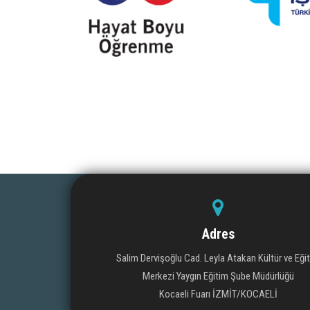
Adres
Salim Dervişoğlu Cad. Leyla Atakan Kültür ve Eği
Merkezi Yaygın Eğitim Şube Müdürlüğü
Kocaeli Fuarı İZMİT/KOCAELİ