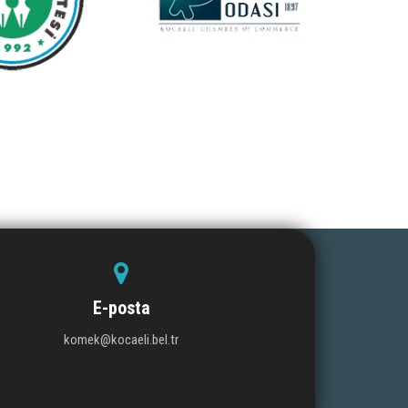
E-posta
komek@kocaeli.bel.tr