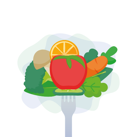
UZEM
KAYIT OL /GIRIŞ YAP
İLETİŞİM
SSS