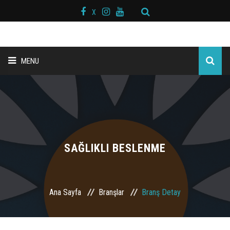
X
MENU
ANA SAYFA
BAŞKAN MESAJI
HAKKIMIZDA
SAĞLIKLI BESLENME
KURS MERKEZLERİ
Ana Sayfa
Branşlar
Branş Detay
BRANŞLAR