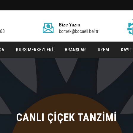
Bize Yazın
 63
komek@kocaeli.bel.tr
DA
KURS MERKEZLERİ
BRANŞLAR
UZEM
KAYIT
CANLI ÇİÇEK TANZİMİ