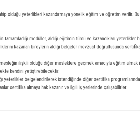
hip olduğu yeterlikleri kazandırmaya yönelik eğitim ve öğretim verilir. B
 tamamladığı modüller, aldığı eğitimin tümü ve kazandıkları yeterlikler bel
lerini kazanan bireylerin aldığı belgeler mevzuat doğrultusunda sertifika
sleğin ilişkili olduğu diğer mesleklere geçmek amacıyla eğitim almak ist
kte kendini yetiştirebilecektir.
 yeterlikler belgelendirilerek istendiğinde diğer sertifika programlarında 
lar sertifika almaya hak kazanır ve ilgili iş yerlerinde çalışabilirler.