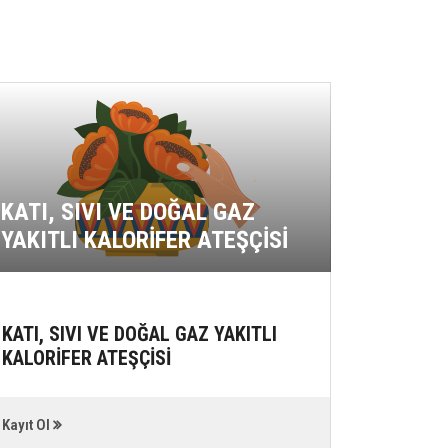
GIDA 
YERLE
KATI, SIVI VE DOĞAL GAZ
ÇALIŞA
YAKITLI KALORİFER ATEŞÇİSİ
HİJYEN
KATI, SIVI VE DOĞAL GAZ YAKITLI
GIDA Ü
KALORİFER ATEŞÇİSİ
YERLER
ÇALIŞAN
EĞİTİMİ
Kayıt Ol