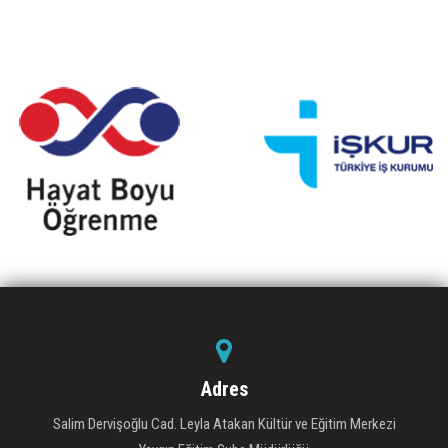
Adres
Salim Dervişoğlu Cad. Leyla Atakan Kültür ve Eğitim Merkezi