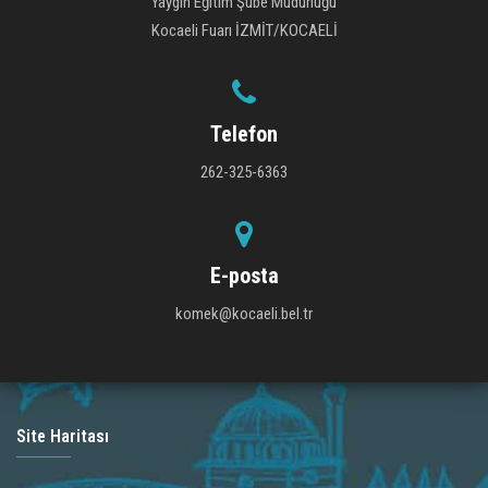
Yaygın Eğitim Şube Müdürlüğü
Kocaeli Fuarı İZMİT/KOCAELİ
Telefon
262-325-6363
E-posta
komek@kocaeli.bel.tr
Site Haritası