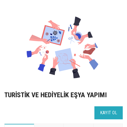
UZEM
KAYIT OL /GIRIŞ YAP
İLETİŞİM
SSS
TURİSTİK VE HEDİYELİK EŞYA YAPIMI
KAYIT OL