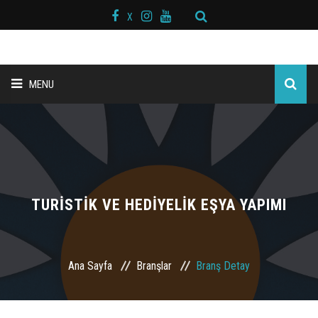
X
MENU
ANA SAYFA
BAŞKAN MESAJI
HAKKIMIZDA
TURİSTİK VE HEDİYELİK EŞYA YAPIMI
KURS MERKEZLERİ
Ana Sayfa
Branşlar
Branş Detay
BRANŞLAR