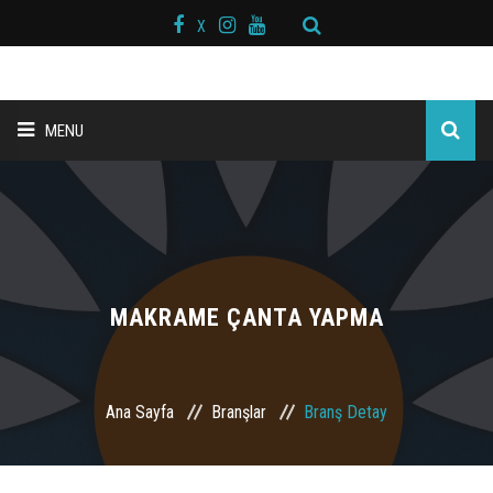
X
MENU
ANA SAYFA
BAŞKAN MESAJI
HAKKIMIZDA
MAKRAME ÇANTA YAPMA
KURS MERKEZLERİ
Ana Sayfa
Branşlar
Branş Detay
BRANŞLAR