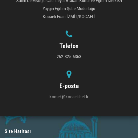
Salim Dervişoğlu Cad. Leyla Atakan Kültür ve Eğitim Merkezi
Yaygın Eğitim Şube Müdürlüğü
Kocaeli Fuarı İZMİT/KOCAELİ
Telefon
262-325-6363
E-posta
komek@kocaeli.bel.tr
Site Haritası