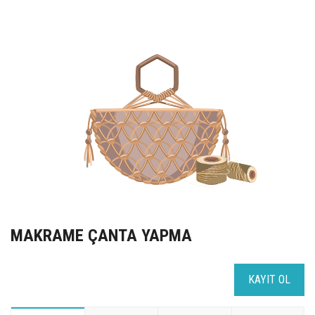
UZEM
KAYIT OL /GIRIŞ YAP
İLETİŞİM
SSS
MAKRAME ÇANTA YAPMA
KAYIT OL