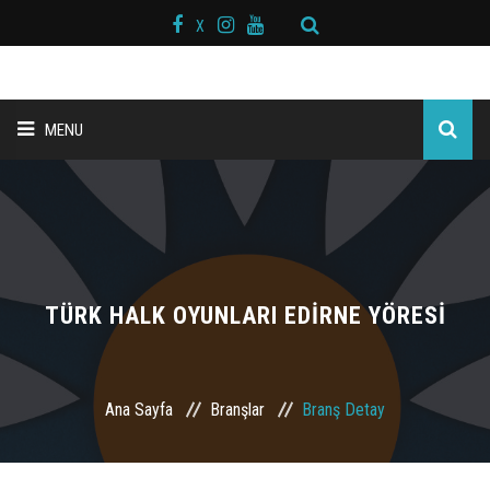
X
MENU
ANA SAYFA
BAŞKAN MESAJI
HAKKIMIZDA
TÜRK HALK OYUNLARI EDİRNE YÖRESİ
KURS MERKEZLERİ
Ana Sayfa
Branşlar
Branş Detay
BRANŞLAR