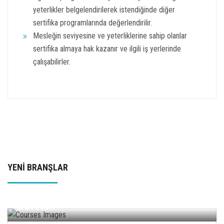
yeterlikler belgelendirilerek istendiğinde diğer
sertifika programlarında değerlendirilir.
Mesleğin seviyesine ve yeterliklerine sahip olanlar
sertifika almaya hak kazanır ve ilgili iş yerlerinde
çalışabilirler.
YENİ BRANŞLAR
BİLGİSAYAR DESTEKLİ BASKI
TASARIMI GELİŞTİRME VE UYUM
EĞİTİMİ