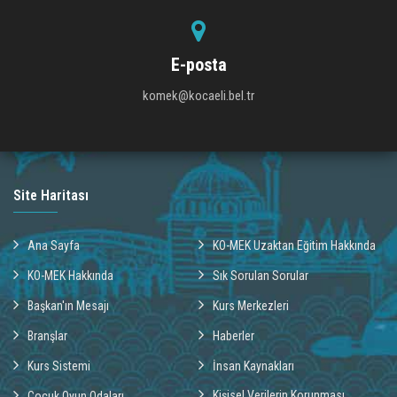
E-posta
komek@kocaeli.bel.tr
Site Haritası
Ana Sayfa
KO-MEK Uzaktan Eğitim Hakkında
KO-MEK Hakkında
Sık Sorulan Sorular
Başkan'ın Mesajı
Kurs Merkezleri
Branşlar
Haberler
Kurs Sistemi
İnsan Kaynakları
Kişisel Verilerin Korunması
Çocuk Oyun Odaları