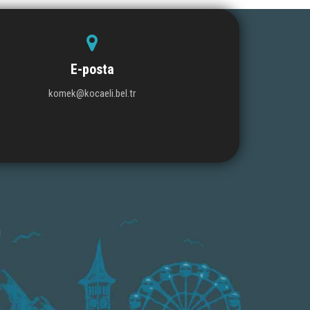
E-posta
komek@kocaeli.bel.tr
a