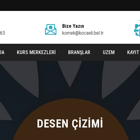
Bize Yazın
 63
komek@kocaeli.bel.tr
DA
KURS MERKEZLERİ
BRANŞLAR
UZEM
KAYIT
DESEN ÇİZİMİ