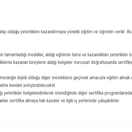
hip olduğu yeterlikleri kazandırmaya yönelik eğitim ve öğretim verilir. B
 tamamladığı modüller, aldığı eğitimin tümü ve kazandıkları yeterlikler bel
lerini kazanan bireylerin aldığı belgeler mevzuat doğrultusunda sertifika
sleğin ilişkili olduğu diğer mesleklere geçmek amacıyla eğitim almak ist
kte kendini yetiştirebilecektir.
 yeterlikler belgelendirilerek istendiğinde diğer sertifika programlarında 
lar sertifika almaya hak kazanır ve ilgili iş yerlerinde çalışabilirler.