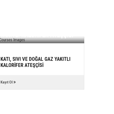
GIDA 
YERLE
KATI, SIVI VE DOĞAL GAZ
ÇALIŞA
YAKITLI KALORİFER ATEŞÇİSİ
HİJYEN
KATI, SIVI VE DOĞAL GAZ YAKITLI
GIDA Ü
KALORİFER ATEŞÇİSİ
YERLER
ÇALIŞAN
EĞİTİMİ
Kayıt Ol
Kayıt Ol