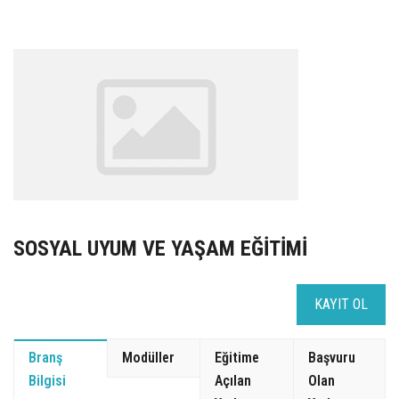
UZEM
KAYIT OL /GIRIŞ YAP
İLETİŞİM
SSS
SOSYAL UYUM VE YAŞAM EĞİTİMİ
KAYIT OL
Branş
Modüller
Eğitime
Başvuru
Bilgisi
Açılan
Olan