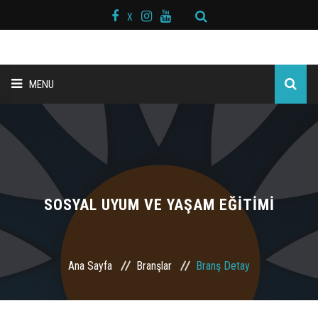
X
MENU
ANA SAYFA
BAŞKAN MESAJI
HAKKIMIZDA
SOSYAL UYUM VE YAŞAM EĞİTİMİ
KURS MERKEZLERİ
Ana Sayfa
Branşlar
Branş Detay
BRANŞLAR