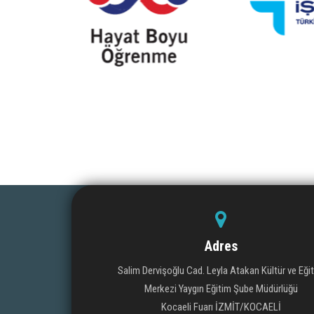
Adres
Salim Dervişoğlu Cad. Leyla Atakan Kültür ve Eği
Merkezi Yaygın Eğitim Şube Müdürlüğü
Kocaeli Fuarı İZMİT/KOCAELİ