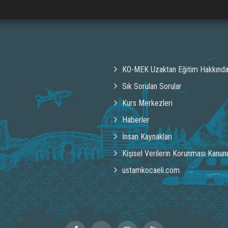
KO-MEK Uzaktan Eğitim Hakkınd
Sık Sorulan Sorular
Kurs Merkezleri
Haberler
İnsan Kaynakları
Kişisel Verilerin Korunması Kanun
ustamkocaeli.com