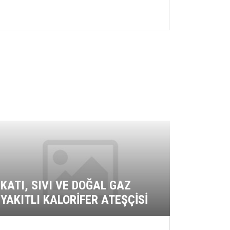
GIDA 
YERLE
KATI, SIVI VE DOĞAL GAZ
ÇALIŞA
YAKITLI KALORİFER ATEŞÇİSİ
HİJYEN