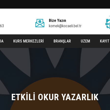
Bize Yazın
 63
komek@kocaeli.bel.tr
DA
KURS MERKEZLERİ
BRANŞLAR
UZEM
KAYIT
ETKİLİ OKUR YAZARLIK