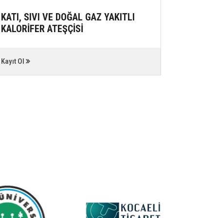
KATI, SIVI VE DOĞAL GAZ YAKITLI
GIDA Ü
KALORİFER ATEŞÇİSİ
YERLER
ÇALIŞAN
EĞİTİMİ
Kayıt Ol
Kayıt Ol