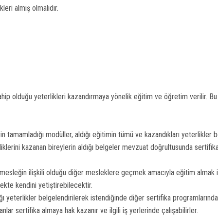
leri almış olmalıdır.
hip olduğu yeterlikleri kazandırmaya yönelik eğitim ve öğretim verilir. B
 tamamladığı modüller, aldığı eğitimin tümü ve kazandıkları yeterlikler bel
lerini kazanan bireylerin aldığı belgeler mevzuat doğrultusunda sertifika
sleğin ilişkili olduğu diğer mesleklere geçmek amacıyla eğitim almak ist
kte kendini yetiştirebilecektir.
 yeterlikler belgelendirilerek istendiğinde diğer sertifika programlarında 
lar sertifika almaya hak kazanır ve ilgili iş yerlerinde çalışabilirler.