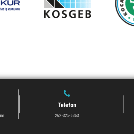
Telefon
tim
262-325-6363