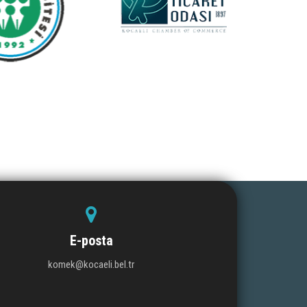
E-posta
komek@kocaeli.bel.tr