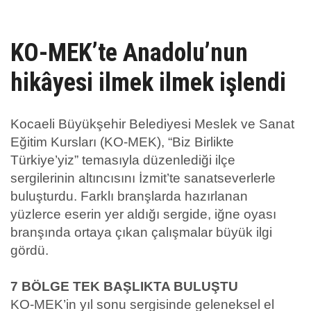
UZEM
KAYIT OL /GIRIŞ YAP
KO-MEK’te Anadolu’nun
hikâyesi ilmek ilmek işlendi
İLETİŞİM
SSS
Kocaeli Büyükşehir Belediyesi Meslek ve Sanat
Eğitim Kursları (KO-MEK), “Biz Birlikte
Türkiye’yiz” temasıyla düzenlediği ilçe
sergilerinin altıncısını İzmit’te sanatseverlerle
buluşturdu. Farklı branşlarda hazırlanan
yüzlerce eserin yer aldığı sergide, iğne oyası
branşında ortaya çıkan çalışmalar büyük ilgi
gördü.
7 BÖLGE TEK BAŞLIKTA BULUŞTU
KO-MEK’in yıl sonu sergisinde geleneksel el