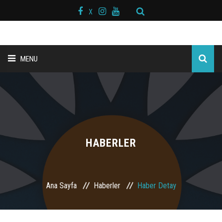
X
MENU
ANA SAYFA
BAŞKAN MESAJI
HAKKIMIZDA
HABERLER
KURS MERKEZLERİ
Ana Sayfa
Haberler
Haber Detay
BRANŞLAR