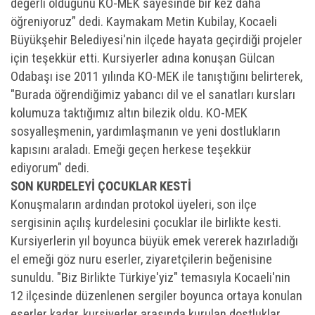
değerli olduğunu KO-MEK sayesinde bir kez daha
öğreniyoruz” dedi. Kaymakam Metin Kubilay, Kocaeli
Büyükşehir Belediyesi'nin ilçede hayata geçirdiği projeler
için teşekkür etti. Kursiyerler adına konuşan Gülcan
Odabaşı ise 2011 yılında KO-MEK ile tanıştığını belirterek,
"Burada öğrendiğimiz yabancı dil ve el sanatları kursları
kolumuza taktığımız altın bilezik oldu. KO-MEK
sosyalleşmenin, yardımlaşmanın ve yeni dostlukların
kapısını araladı. Emeği geçen herkese teşekkür
ediyorum" dedi.
SON KURDELEYİ ÇOCUKLAR KESTİ
Konuşmaların ardından protokol üyeleri, son ilçe
sergisinin açılış kurdelesini çocuklar ile birlikte kesti.
Kursiyerlerin yıl boyunca büyük emek vererek hazırladığı
el emeği göz nuru eserler, ziyaretçilerin beğenisine
sunuldu. "Biz Birlikte Türkiye'yiz" temasıyla Kocaeli'nin
12 ilçesinde düzenlenen sergiler boyunca ortaya konulan
eserler kadar, kursiyerler arasında kurulan dostluklar,