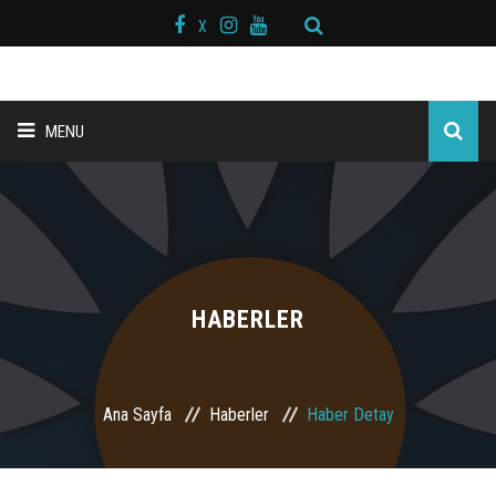
X
MENU
ANA SAYFA
BAŞKAN MESAJI
HAKKIMIZDA
HABERLER
KURS MERKEZLERİ
Ana Sayfa
Haberler
Haber Detay
BRANŞLAR