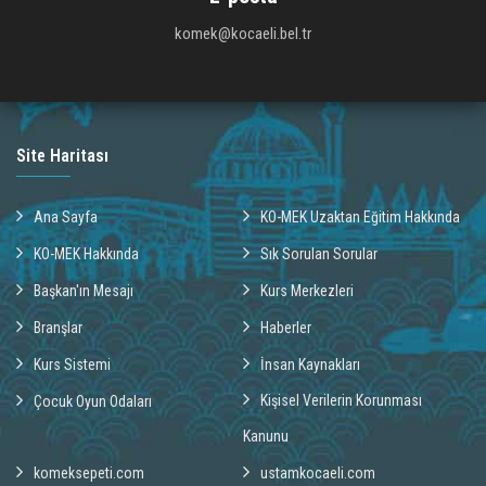
komek@kocaeli.bel.tr
Site Haritası
Ana Sayfa
KO-MEK Uzaktan Eğitim Hakkında
KO-MEK Hakkında
Sık Sorulan Sorular
Başkan'ın Mesajı
Kurs Merkezleri
Branşlar
Haberler
Kurs Sistemi
İnsan Kaynakları
Kişisel Verilerin Korunması
Çocuk Oyun Odaları
Kanunu
komeksepeti.com
ustamkocaeli.com