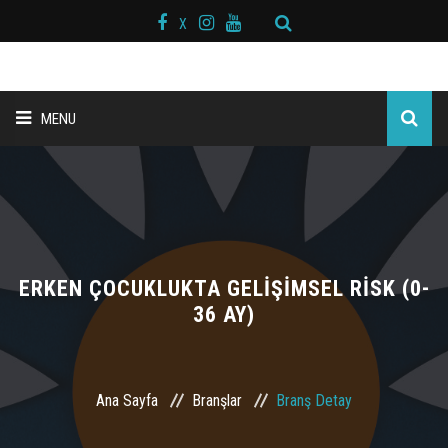
X
MENU
ANA SAYFA
BAŞKAN MESAJI
HAKKIMIZDA
ERKEN ÇOCUKLUKTA GELİŞİMSEL RİSK (0-
36 AY)
KURS MERKEZLERİ
BRANŞLAR
Ana Sayfa
Branşlar
Branş Detay