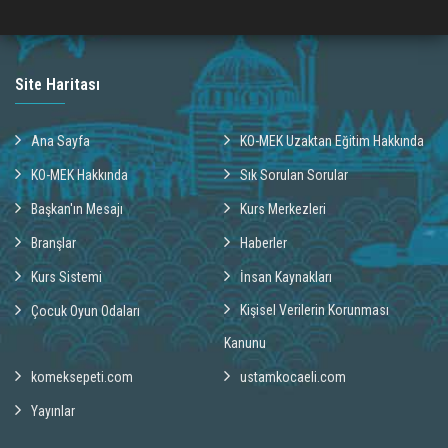
Site Haritası
Ana Sayfa
KO-MEK Uzaktan Eğitim Hakkında
KO-MEK Hakkında
Sık Sorulan Sorular
Başkan'ın Mesajı
Kurs Merkezleri
Branşlar
Haberler
Kurs Sistemi
İnsan Kaynakları
Kişisel Verilerin Korunması
Çocuk Oyun Odaları
Kanunu
komeksepeti.com
ustamkocaeli.com
Yayınlar