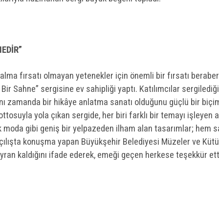
NEDİR”
lma fırsatı olmayan yetenekler için önemli bir fırsatı berab
ir Sahne” sergisine ev sahipliği yaptı. Katılımcılar sergilediği 
ynı zamanda bir hikâye anlatma sanatı olduğunu güçlü bir biçi
ttosuyla yola çıkan sergide, her biri farklı bir temayı işleyen 
ksek moda gibi geniş bir yelpazeden ilham alan tasarımlar; hem s
 Açılışta konuşma yapan Büyükşehir Belediyesi Müzeler ve Kü
ran kaldığını ifade ederek, emeği geçen herkese teşekkür ett