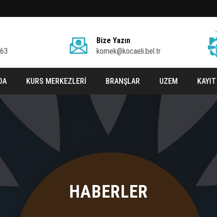
Bize Yazın
 63
komek@kocaeli.bel.tr
DA
KURS MERKEZLERİ
BRANŞLAR
UZEM
KAYIT
HABERLER