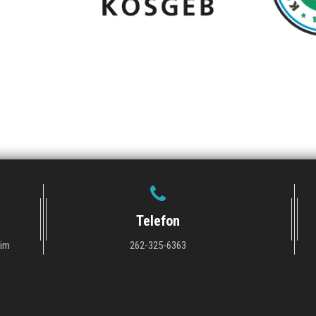
Telefon
tim
262-325-6363