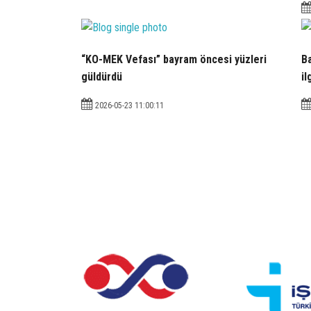
“KO-MEK Vefası” bayram öncesi yüzleri
Ba
güldürdü
il
2026-05-23 11:00:11