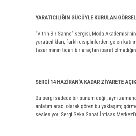
YARATICILIĞIN GÜCÜYLE KURULAN GÖRSEL
“Vitrin Bir Sahne” sergisi, Moda Akademisi’ni
yaratıcılıkları, farklı disiplinlerden gelen katı
tasarımının ticari bir araçtan ibaret olmadığı
SERGİ 14 HAZİRAN’A KADAR ZİYARETE AÇI
Bu sergi sadece bir sunum değil, aynı zamanda bi
anlatım aracı olarak gören bu yaklaşım; görme
sesleniyor. Sergi Seka Sanat İhtisas Merkezi’