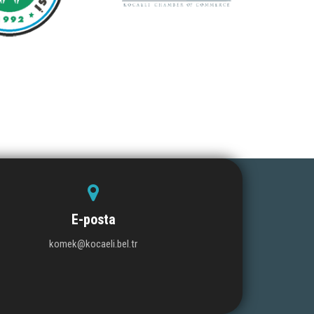
E-posta
komek@kocaeli.bel.tr