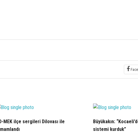
Face
-MEK ilçe sergileri Dilovası ile
Büyükakın: “Kocaeli’
amamlandı
sistemi kurduk”