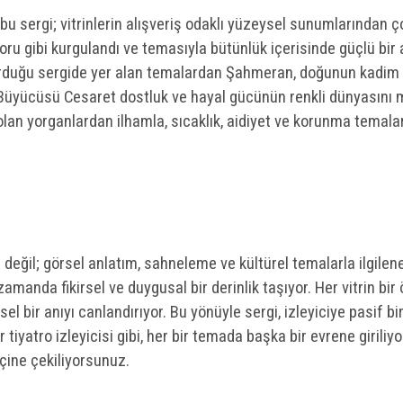
bu sergi; vitrinlerin alışveriş odaklı yüzeysel sunumlarından ç
oru gibi kurgulandı ve temasıyla bütünlük içerisinde güçlü bir a
şturduğu sergide yer alan temalardan Şahmeran, doğunun kadim
Oz Büyücüsü Cesaret dostluk ve hayal gücünün renkli dünyasını mo
 olan yorganlardan ilhamla, sıcaklık, aidiyet ve korunma temaları
 değil; görsel anlatım, sahneleme ve kültürel temalarla ilgile
amanda fikirsel ve duygusal bir derinlik taşıyor. Her vitrin bir 
 bir anıyı canlandırıyor. Bu yönüyle sergi, izleyiciye pasif bi
r tiyatro izleyicisi gibi, her bir temada başka bir evrene giriliyo
çine çekiliyorsunuz.