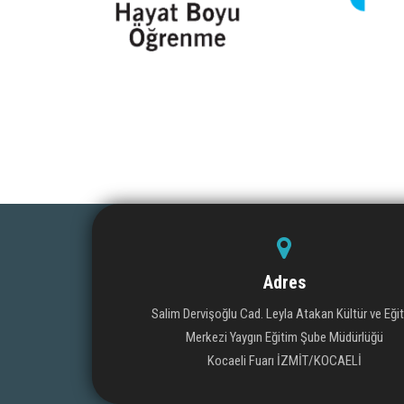
Adres
Salim Dervişoğlu Cad. Leyla Atakan Kültür ve Eği
Merkezi Yaygın Eğitim Şube Müdürlüğü
Kocaeli Fuarı İZMİT/KOCAELİ