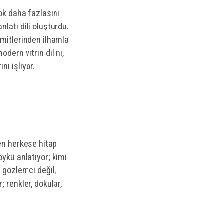
ok daha fazlasını
nlatı dili oluşturdu.
 mitlerinden ilhamla
dern vitrin dilini,
nı işliyor.
nen herkese hitap
öykü anlatıyor; kimi
r gözlemci değil,
r; renkler, dokular,