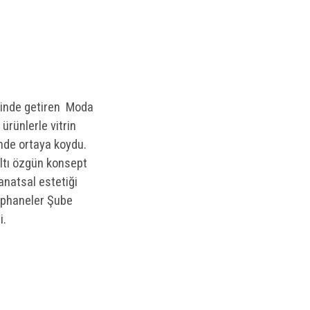
erinde getiren Moda
ürünlerle vitrin
mde ortaya koydu.
altı özgün konsept
anatsal estetiği
tüphaneler Şube
i.