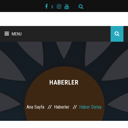
X
MENU
ANA SAYFA
BAŞKAN MESAJI
HAKKIMIZDA
HABERLER
KURS MERKEZLERİ
Ana Sayfa
Haberler
Haber Detay
BRANŞLAR