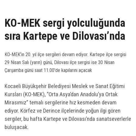
UZEM
KAYIT OL /GIRIŞ YAP
KO-MEK sergi yolculuğunda
sıra Kartepe ve Dilovası’nda
İLETİŞİM
SSS
KO-MEK’in 20. yıl ilçe sergileri devam ediyor. Kartepe ilçe sergisi
29 Nisan Salı (yarın) günü, Dilovası ilçe sergisi ise 30 Nisan
Çarşamba günü saat 11.00’de kapılarını açacak
Kocaeli Büyükşehir Belediyesi Meslek ve Sanat Eğitimi
Kursları (KO-MEK), “Orta Asya’dan Anadolu’ya Ortak
Mirasımız” temalı sergilerine hız kesmeden devam
ediyor. Körfez ve Derince ilçelerinde yoğun ilgi gören
sergiler, bu hafta Kartepe ve Dilovası’nda sanatseverlerle
buluşacak.