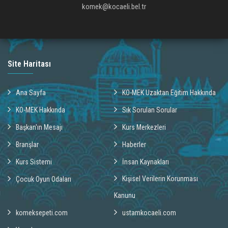
komek@kocaeli.bel.tr
Site Haritası
Ana Sayfa
KO-MEK Uzaktan Eğitim Hakkında
KO-MEK Hakkında
Sık Sorulan Sorular
Başkan'ın Mesajı
Kurs Merkezleri
Branşlar
Haberler
Kurs Sistemi
İnsan Kaynakları
Kişisel Verilerin Korunması
Çocuk Oyun Odaları
Kanunu
komeksepeti.com
ustamkocaeli.com