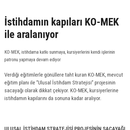
UZEM
KAYIT OL /GIRIŞ YAP
İstihdamın kapıları KO-MEK
ile aralanıyor
İLETİŞİM
SSS
KO-MEK, istihdama katkı sunmaya, kursiyerlerini kendi işlerinin
patronu yapmaya devam ediyor
Verdiği eğitimlerle gönüllere taht kuran KO-MEK, mevcut
eğitim planı ile “Ulusal İstihdam Stratejisi” projesinin
sacayağı olarak dikkat çekiyor. KO-MEK, kursiyerlerine
istihdamın kapılarını da sonuna kadar aralıyor.
ULUSAL İSTİHDAM STRATEJİSİ PROJESİNİN SACAYAĞI