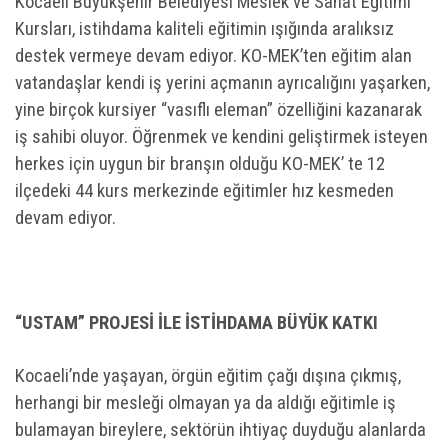
Kocaeli Büyükşehir Belediyesi Meslek ve Sanat Eğitimi
Kursları, istihdama kaliteli eğitimin ışığında aralıksız
destek vermeye devam ediyor. KO-MEK’ten eğitim alan
vatandaşlar kendi iş yerini açmanın ayrıcalığını yaşarken,
yine birçok kursiyer “vasıflı eleman” özelliğini kazanarak
iş sahibi oluyor. Öğrenmek ve kendini geliştirmek isteyen
herkes için uygun bir branşın olduğu KO-MEK’ te 12
ilçedeki 44 kurs merkezinde eğitimler hız kesmeden
devam ediyor.
“USTAM” PROJESİ İLE İSTİHDAMA BÜYÜK KATKI
Kocaeli’nde yaşayan, örgün eğitim çağı dışına çıkmış,
herhangi bir mesleği olmayan ya da aldığı eğitimle iş
bulamayan bireylere, sektörün ihtiyaç duyduğu alanlarda