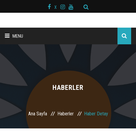
X
MENU
ANA SAYFA
BAŞKAN MESAJI
HAKKIMIZDA
HABERLER
KURS MERKEZLERİ
Ana Sayfa
Haberler
Haber Detay
BRANŞLAR