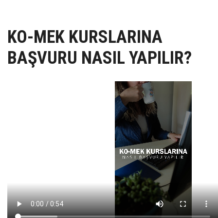
UZEM
KAYIT OL /GIRIŞ YAP
KO-MEK KURSLARINA
BAŞVURU NASIL YAPILIR?
İLETİŞİM
SSS