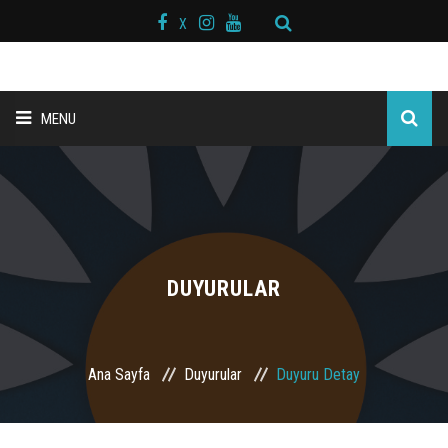
X
MENU
ANA SAYFA
BAŞKAN MESAJI
HAKKIMIZDA
DUYURULAR
KURS MERKEZLERİ
Ana Sayfa
Duyurular
Duyuru Detay
BRANŞLAR