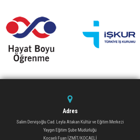
Adres
Salim Dervişoğlu Cad. Leyla Atakan Kültür ve Eğitim Merkezi
Yaygın Eğitim Şube Müdürlüğü
Kocaeli Fuarı İZMİT/KOCAELİ